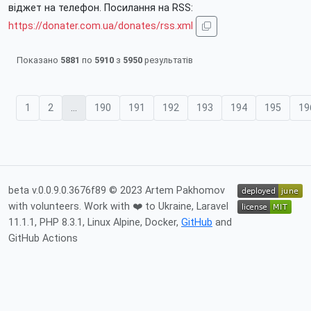
віджет на телефон. Посилання на RSS:
https://donater.com.ua/donates/rss.xml
Показано
5881
по
5910
з
5950
результатів
1
2
...
190
191
192
193
194
195
19
beta v.0.0.9.0.3676f89 © 2023 Artem Pakhomov
with volunteers. Work with ❤️ to Ukraine, Laravel
11.1.1, PHP 8.3.1, Linux Alpine, Docker,
GitHub
and
GitHub Actions