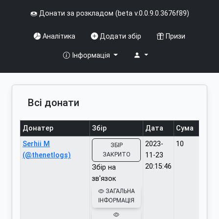
🍩 Донати за розкладом (beta v.0.0.9.0.3676f89)
Аналітика
Додати збір
Призи
Інформація
Всі донати
Донатер
Збір
Дата
Сума
Serhii M
2023-
10
ЗБІР
(@thenetlogs)
ЗАКРИТО
11-23
20:15:46
Збір на
зв'язок
ЗАГАЛЬНА
ІНФОРМАЦІЯ