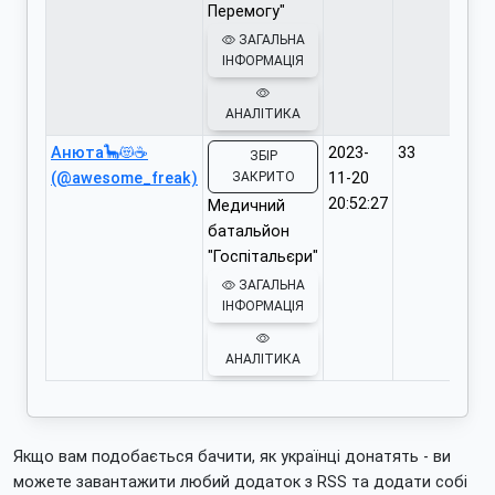
Перемогу"
ЗАГАЛЬНА
ІНФОРМАЦІЯ
АНАЛІТИКА
Анюта🦕😻☕️
2023-
33
ЗБІР
(@awesome_freak)
ЗАКРИТО
11-20
20:52:27
Медичний
батальйон
"Госпітальєри"
ЗАГАЛЬНА
ІНФОРМАЦІЯ
АНАЛІТИКА
Якщо вам подобається бачити, як українці донатять - ви
можете завантажити любий додаток з RSS та додати собі