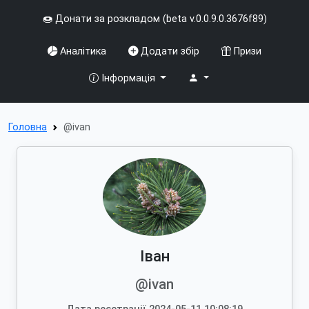
🍩 Донати за розкладом (beta v.0.0.9.0.3676f89)
Аналітика
Додати збір
Призи
Інформація
Головна
@ivan
Іван
@ivan