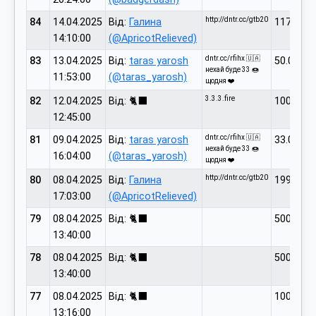
http://dntr.cc/gtb20
84
14.04.2025
Від:
Галина
117.00
14:10:00
(@ApricotRelieved)
dntr.cc/rfihx 🇺🇦
83
13.04.2025
Від:
taras yarosh
50.00
нехай буде 33 🍩
11:53:00
(@taras_yarosh)
щодня ❤️
3.3.3.fire
82
12.04.2025
Від: 🐈‍⬛
100.00
12:45:00
dntr.cc/rfihx 🇺🇦
81
09.04.2025
Від:
taras yarosh
33.00
нехай буде 33 🍩
16:04:00
(@taras_yarosh)
щодня ❤️
http://dntr.cc/gtb20
80
08.04.2025
Від:
Галина
199.00
17:03:00
(@ApricotRelieved)
79
08.04.2025
Від: 🐈‍⬛
500.00
13:40:00
78
08.04.2025
Від: 🐈‍⬛
500.00
13:40:00
77
08.04.2025
Від: 🐈‍⬛
1000.00
13:16:00