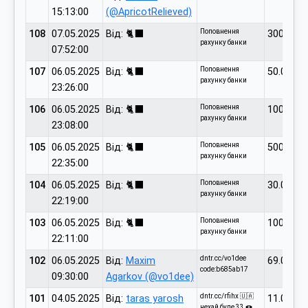
15:13:00
(@ApricotRelieved)
Поповнення
108
07.05.2025
Від: 🐈‍⬛
300.00
рахунку банки
07:52:00
Поповнення
107
06.05.2025
Від: 🐈‍⬛
50.00
рахунку банки
23:26:00
Поповнення
106
06.05.2025
Від: 🐈‍⬛
100.00
рахунку банки
23:08:00
Поповнення
105
06.05.2025
Від: 🐈‍⬛
500.00
рахунку банки
22:35:00
Поповнення
104
06.05.2025
Від: 🐈‍⬛
30.00
рахунку банки
22:19:00
Поповнення
103
06.05.2025
Від: 🐈‍⬛
100.00
рахунку банки
22:11:00
dntr.cc/vo1dee
102
06.05.2025
Від:
Maxim
69.00
code:b685ab17
09:30:00
Agarkov (@vo1dee)
dntr.cc/rfihx 🇺🇦
101
04.05.2025
Від:
taras yarosh
11.00
нехай буде 33 🍩