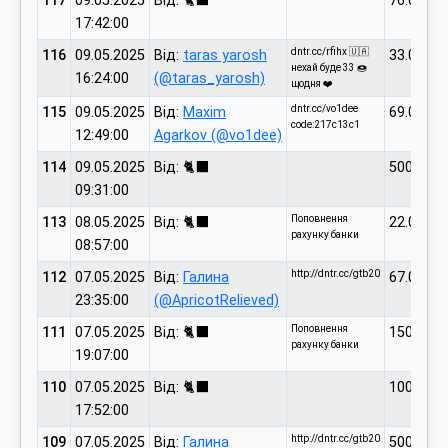
117
09.05.2025
Від: 🐈‍⬛
76.00
17:42:00
dntr.cc/rfihx 🇺🇦
116
09.05.2025
Від:
taras yarosh
33.00
нехай буде 33 🍩
16:24:00
(@taras_yarosh)
щодня ❤️
dntr.cc/vo1dee
115
09.05.2025
Від:
Maxim
69.00
code:217c13c1
12:49:00
Agarkov (@vo1dee)
114
09.05.2025
Від: 🐈‍⬛
500.00
09:31:00
Поповнення
113
08.05.2025
Від: 🐈‍⬛
22.00
рахунку банки
08:57:00
http://dntr.cc/gtb20
112
07.05.2025
Від:
Галина
67.00
23:35:00
(@ApricotRelieved)
Поповнення
111
07.05.2025
Від: 🐈‍⬛
1500.00
рахунку банки
19:07:00
110
07.05.2025
Від: 🐈‍⬛
100.00
17:52:00
http://dntr.cc/gtb20
109
07.05.2025
Від:
Галина
500.00