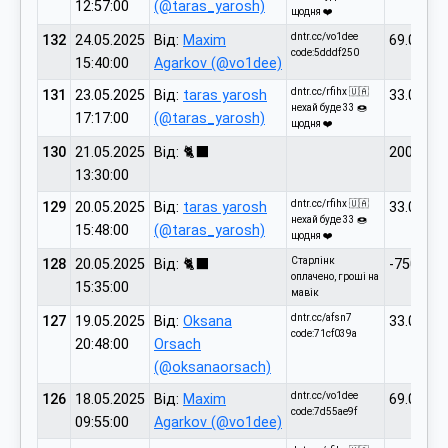
12:57:00
(@taras_yarosh)
щодня ❤️
dntr.cc/vo1dee
132
24.05.2025
Від:
Maxim
69.00
code:5dddf250
15:40:00
Agarkov (@vo1dee)
dntr.cc/rfihx 🇺🇦
131
23.05.2025
Від:
taras yarosh
33.00
нехай буде 33 🍩
17:17:00
(@taras_yarosh)
щодня ❤️
130
21.05.2025
Від: 🐈‍⬛
200.00
13:30:00
dntr.cc/rfihx 🇺🇦
129
20.05.2025
Від:
taras yarosh
33.00
нехай буде 33 🍩
15:48:00
(@taras_yarosh)
щодня ❤️
Старлінк
128
20.05.2025
Від: 🐈‍⬛
-7500.00
оплачено, гроші на
15:35:00
мавік
dntr.cc/afsn7
127
19.05.2025
Від:
Oksana
33.00
code:71cf039a
20:48:00
Orsach
(@oksanaorsach)
dntr.cc/vo1dee
126
18.05.2025
Від:
Maxim
69.00
code:7d55ae9f
09:55:00
Agarkov (@vo1dee)