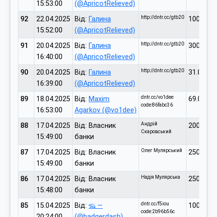
15:53:00
(@ApricotRelieved)
http://dntr.cc/gtb20
92
22.04.2025
Від:
Галина
1000.00
15:52:00
(@ApricotRelieved)
http://dntr.cc/gtb20
91
20.04.2025
Від:
Галина
300.00
16:40:00
(@ApricotRelieved)
http://dntr.cc/gtb20
90
20.04.2025
Від:
Галина
31.00
16:39:00
(@ApricotRelieved)
dntr.cc/vo1dee
89
18.04.2025
Від:
Maxim
69.00
code:86fabc36
16:53:00
Agarkov (@vo1dee)
Андрій
88
17.04.2025
Від: Власник
200.00
Скаровський
15:49:00
банки
Олег Мулярський
87
17.04.2025
Від: Власник
2500.00
15:49:00
банки
Надія Мулярська
86
17.04.2025
Від: Власник
2500.00
15:48:00
банки
dntr.cc/f5iou
85
15.04.2025
Від:
🦡 —
100.00
code:2b96b56c
20:24:00
(@badgerdash)