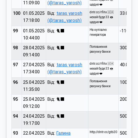
11:09:00
(@taras_yarosh)
щодня ❤️
dntr.cc/rfihx 🇺🇦
100
01.05.2025
Від:
taras yarosh
33.00
нехай буде 33 🍩
17:18:00
(@taras_yarosh)
щодня ❤️
На купівлю
99
01.05.2025
Від: 🐈‍⬛
-11000.0
генератора
10:44:00
Поповнення
98
28.04.2025
Від: 🐈‍⬛
300.00
рахунку банки
09:14:00
dntr.cc/rfihx 🇺🇦
97
27.04.2025
Від:
taras yarosh
40.00
нехай буде 33 🍩
17:34:00
(@taras_yarosh)
щодня ❤️
Поповнення
96
25.04.2025
Від: 🐈‍⬛
100.00
рахунку банки
11:35:00
95
25.04.2025
Від: 🐈‍⬛
200.00
09:12:00
94
24.04.2025
Від: 🐈‍⬛
500.00
19:17:00
http://dntr.cc/gtb20
93
22.04.2025
Від:
Галина
500.00