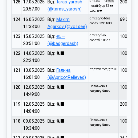
dntr.cc/rfihx 🇺🇦
125
17.05.2025
Від:
taras yarosh
200.00
нехай буде 33 🍩
20:57:00
(@taras_yarosh)
щодня ❤️
dntr.cc/vo1dee
124
16.05.2025
Від:
Maxim
69.00
code:20791b00
11:33:00
Agarkov (@vo1dee)
dntr.cc/f5iou
123
15.05.2025
Від:
🦡 —
100.00
code:af6101d7
20:51:00
(@badgerdash)
122
14.05.2025
Від: 🐈‍⬛
1000.00
22:24:00
http://dntr.cc/gtb20
121
13.05.2025
Від:
Галина
100.00
16:01:00
(@ApricotRelieved)
Поповнення
120
12.05.2025
Від: 🐈‍⬛
1000.00
рахунку банки
14:49:00
119
12.05.2025
Від: 🐈‍⬛
200.00
14:04:00
Поповнення
118
09.05.2025
Від: 🐈‍⬛
100.00
рахунку банки
19:34:00