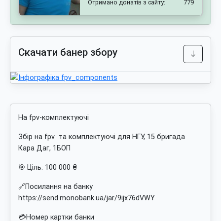
Отримано донатів з сайту:
779
Скачати банер збору
На fpv-комплектуючі
Збір на fpv та комплектуючі для НГУ, 15 бригада
Кара Даг, 1БОП
🎯 Ціль: 100 000 ₴
🔗Посилання на банку
https://send.monobank.ua/jar/9ijx76dVWY
💳Номер картки банки