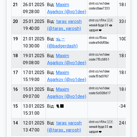
dntr.cc/vo1dee
21
26.01.2025
Від:
Maxim
18.00
code:dbaa7233
09:28:00
Agarkov (@vo1dee)
dntr.cc/rfihx 🇺🇦
20
25.01.2025
Від:
taras yarosh
33.00
нехай буде 33 🍩
19:40:00
(@taras_yarosh)
щодня ❤️
dntr.cc/f5iou
19
21.01.2025
Від:
🦡 —
100.00
code:a9dbf0bc
10:30:00
(@badgerdash)
dntr.cc/vo1dee
18
19.01.2025
Від:
Maxim
18.00
code:7f3c5851
09:08:00
Agarkov (@vo1dee)
dntr.cc/vo1dee
17
17.01.2025
Від:
Maxim
18.00
code:f3bd3f67
15:19:00
Agarkov (@vo1dee)
dntr.cc/vo1dee
16
15.01.2025
Від:
Maxim
18.00
code:5d028d17
09:07:00
Agarkov (@vo1dee)
15
13.01.2025
Від: 🐈‍⬛
-3400.00
15:31:00
dntr.cc/rfihx 🇺🇦
14
12.01.2025
Від:
taras yarosh
24.00
нехай буде 33 🍩
13:47:00
(@taras_yarosh)
щодня ❤️