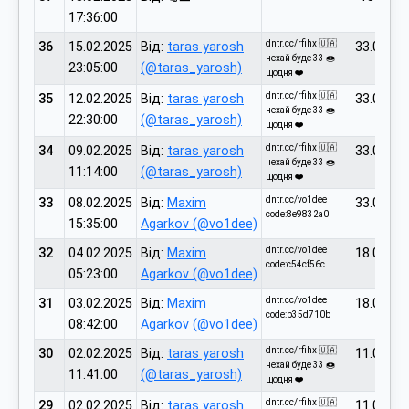
17:36:00
dntr.cc/rfihx 🇺🇦
36
15.02.2025
Від:
taras yarosh
33.00
нехай буде 33 🍩
23:05:00
(@taras_yarosh)
щодня ❤️
dntr.cc/rfihx 🇺🇦
35
12.02.2025
Від:
taras yarosh
33.00
нехай буде 33 🍩
22:30:00
(@taras_yarosh)
щодня ❤️
dntr.cc/rfihx 🇺🇦
34
09.02.2025
Від:
taras yarosh
33.00
нехай буде 33 🍩
11:14:00
(@taras_yarosh)
щодня ❤️
dntr.cc/vo1dee
33
08.02.2025
Від:
Maxim
33.00
code:8e9832a0
15:35:00
Agarkov (@vo1dee)
dntr.cc/vo1dee
32
04.02.2025
Від:
Maxim
18.00
code:c54cf56c
05:23:00
Agarkov (@vo1dee)
dntr.cc/vo1dee
31
03.02.2025
Від:
Maxim
18.00
code:b35d710b
08:42:00
Agarkov (@vo1dee)
dntr.cc/rfihx 🇺🇦
30
02.02.2025
Від:
taras yarosh
11.00
нехай буде 33 🍩
11:41:00
(@taras_yarosh)
щодня ❤️
dntr.cc/rfihx 🇺🇦
29
02.02.2025
Від:
taras yarosh
11.00