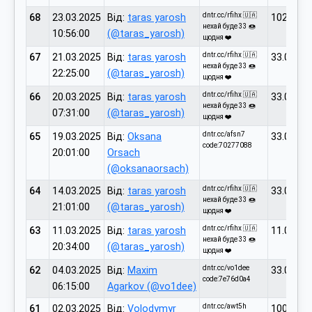
dntr.cc/rfihx 🇺🇦
68
23.03.2025
Від:
taras yarosh
102.00
нехай буде 33 🍩
10:56:00
(@taras_yarosh)
щодня ❤️
dntr.cc/rfihx 🇺🇦
67
21.03.2025
Від:
taras yarosh
33.00
нехай буде 33 🍩
22:25:00
(@taras_yarosh)
щодня ❤️
dntr.cc/rfihx 🇺🇦
66
20.03.2025
Від:
taras yarosh
33.00
нехай буде 33 🍩
07:31:00
(@taras_yarosh)
щодня ❤️
dntr.cc/afsn7
65
19.03.2025
Від:
Oksana
33.00
code:70277088
20:01:00
Orsach
(@oksanaorsach)
dntr.cc/rfihx 🇺🇦
64
14.03.2025
Від:
taras yarosh
33.00
нехай буде 33 🍩
21:01:00
(@taras_yarosh)
щодня ❤️
dntr.cc/rfihx 🇺🇦
63
11.03.2025
Від:
taras yarosh
11.00
нехай буде 33 🍩
20:34:00
(@taras_yarosh)
щодня ❤️
dntr.cc/vo1dee
62
04.03.2025
Від:
Maxim
33.00
code:7e76d0a4
06:15:00
Agarkov (@vo1dee)
dntr.cc/awt5h
61
02.03.2025
Від:
Volodymyr
1000.00