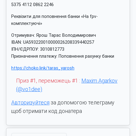
5375 4112 0862 2246
Реквізити для поповнення банки «На fpv-
комплектуючі»
Отримувач: Ярош Тарас Володимирович
IBAN: UA593220010000026208339440257
ІПН/ЄДРПОУ: 3010812773
Призначення платежу: Поповнення рахунку банки
https://choko.link/taras_yarosh
Приз #1, переможець #1 :
Maxim Agarkov
(@vo1dee)
Авторизуйтеся
за допомогою телеграму
щоб отримати код донатера