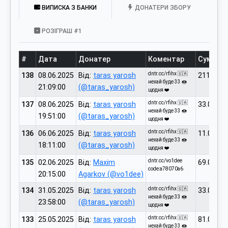
ВИПИСКА З БАНКИ
ДОНАТЕРИ ЗБОРУ
РОЗІГРАШ #1
#
Дата
Донатер
Коментар
Сума
dntr.cc/rfihx 🇺🇦
138
08.06.2025
Від:
taras yarosh
211.00
нехай буде 33 🍩
21:09:00
(@taras_yarosh)
щодня ❤️
dntr.cc/rfihx 🇺🇦
137
08.06.2025
Від:
taras yarosh
33.00
нехай буде 33 🍩
19:51:00
(@taras_yarosh)
щодня ❤️
dntr.cc/rfihx 🇺🇦
136
06.06.2025
Від:
taras yarosh
11.00
нехай буде 33 🍩
18:11:00
(@taras_yarosh)
щодня ❤️
dntr.cc/vo1dee
135
02.06.2025
Від:
Maxim
69.00
code:a78070a6
20:15:00
Agarkov (@vo1dee)
dntr.cc/rfihx 🇺🇦
134
31.05.2025
Від:
taras yarosh
33.00
нехай буде 33 🍩
23:58:00
(@taras_yarosh)
щодня ❤️
dntr.cc/rfihx 🇺🇦
133
25.05.2025
Від:
taras yarosh
81.00
нехай буде 33 🍩