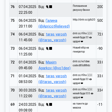
Поповнення
76
07.04.2025
Від: 🐈‍⬛
200.00
рахунку банки
22:25:00
http://dntr.cc/gtb20
75
06.04.2025
Від:
Галина
500.00
20:11:00
(@ApricotRelieved)
dntr.cc/rfihx 🇺🇦
74
06.04.2025
Від:
taras yarosh
72.00
нехай буде 33 🍩
11:45:00
(@taras_yarosh)
щодня ❤️
Новий збір на
73
06.04.2025
Від: 🐈‍⬛
-900.00
генератор
11:25:00
dntr.cc/vo1dee
72
01.04.2025
Від:
Maxim
33.00
code:d85d88dc
09:45:00
Agarkov (@vo1dee)
dntr.cc/rfihx 🇺🇦
71
01.04.2025
Від:
taras yarosh
33.00
нехай буде 33 🍩
08:53:00
(@taras_yarosh)
щодня ❤️
dntr.cc/rfihx 🇺🇦
70
30.03.2025
Від:
taras yarosh
334.00
нехай буде 333 🍩
11:22:00
(@taras_yarosh)
щодня ❤️
на гвинти до
69
24.03.2025
Від: 🐈‍⬛
-1100.00
мавіка
09:08:00