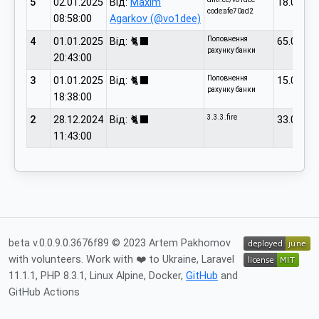
5
02.01.2025
Від:
Maxim
18.00
code:afe70ad2
08:58:00
Agarkov (@vo1dee)
Поповнення
4
01.01.2025
Від: 🐈‍⬛
65.00
рахунку банки
20:43:00
Поповнення
3
01.01.2025
Від: 🐈‍⬛
15.00
рахунку банки
18:38:00
3.3.3.fire
2
28.12.2024
Від: 🐈‍⬛
33.00
11:43:00
beta v.0.0.9.0.3676f89 © 2023 Artem Pakhomov
with volunteers. Work with ❤️ to Ukraine, Laravel
11.1.1, PHP 8.3.1, Linux Alpine, Docker,
GitHub
and
GitHub Actions