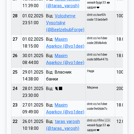
нехай буде 33 🍩
11:39:00
(@taras_yarosh)
щодня ❤️
dntr.cc/awt5h
28
01.02.2025
Від:
Volodymyr
1000.00
code:13beb6e9
23:51:00
Vysotskyi
(@BeelzebubForge)
dntr.cc/vo1dee
27
01.02.2025
Від:
Maxim
18.00
code:28bfa4eb
18:15:00
Agarkov (@vo1dee)
dntr.cc/vo1dee
26
30.01.2025
Від:
Maxim
18.00
code:b88a447b
08:44:00
Agarkov (@vo1dee)
Надя
25
29.01.2025
Від: Власник
100.00
14:38:00
банки
Марина
24
28.01.2025
Від: 🐈‍⬛
200.00
23:30:00
dntr.cc/vo1dee
23
27.01.2025
Від:
Maxim
18.00
code:9e66de7c
09:49:00
Agarkov (@vo1dee)
dntr.cc/rfihx 🇺🇦
22
26.01.2025
Від:
taras yarosh
12.00
нехай буде 33 🍩
10:18:00
(@taras_yarosh)
щодня ❤️