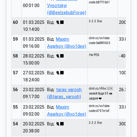
code:b87f10d1
00:01:00
Vysotskyi
(@BeelzebubForge)
3.3.3.fire
60
01.03.2025
Від: 🐈‍⬛
200.00
10:14:00
dntr.cc/vo1dee
59
01.03.2025
Від:
Maxim
33.00
code:0a889635
09:16:00
Agarkov (@vo1dee)
На РЕБ
58
28.02.2025
Від: 🐈‍⬛
-4000.00
15:00:00
57
27.02.2025
Від: 🐈‍⬛
1000.00
18:24:00
dntr.cc/rfihx 🇺🇦
56
23.02.2025
Від:
taras yarosh
26.34
нехай буде 33 🍩
09:17:00
(@taras_yarosh)
щодня ❤️
dntr.cc/vo1dee
55
23.02.2025
Від:
Maxim
33.00
code:d757e1ef
09:02:00
Agarkov (@vo1dee)
3.3.3.fire
54
20.02.2025
Від: 🐈‍⬛
300.00
20:38:00