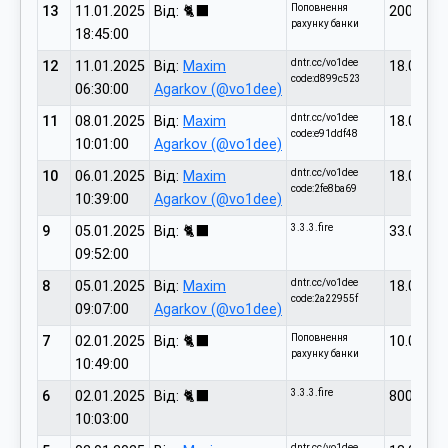
Поповнення
13
11.01.2025
Від: 🐈‍⬛
2000.00
рахунку банки
18:45:00
dntr.cc/vo1dee
12
11.01.2025
Від:
Maxim
18.00
code:d899c523
06:30:00
Agarkov (@vo1dee)
dntr.cc/vo1dee
11
08.01.2025
Від:
Maxim
18.00
code:e91ddf48
10:01:00
Agarkov (@vo1dee)
dntr.cc/vo1dee
10
06.01.2025
Від:
Maxim
18.00
code:2fe8ba69
10:39:00
Agarkov (@vo1dee)
3.3.3.fire
9
05.01.2025
Від: 🐈‍⬛
33.00
09:52:00
dntr.cc/vo1dee
8
05.01.2025
Від:
Maxim
18.00
code:2a22955f
09:07:00
Agarkov (@vo1dee)
Поповнення
7
02.01.2025
Від: 🐈‍⬛
10.00
рахунку банки
10:49:00
3.3.3.fire
6
02.01.2025
Від: 🐈‍⬛
800.00
10:03:00
dntr.cc/vo1dee