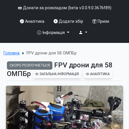
🍩 Донати за розкладом (beta v.0.0.9.0.3676f89)
Аналітика
Додати збір
Призи
Інформація
Головна
FPV дрони для 58 ОМПБр
FPV дрони для 58
СКОРО РОЗПОЧНЕТЬСЯ
ОМПБр
ЗАГАЛЬНА ІНФОРМАЦІЯ
АНАЛІТИКА