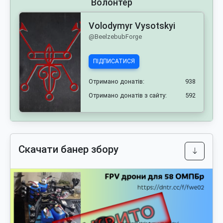
Волонтер
Volodymyr Vysotskyi
@BeelzebubForge
ПІДПИСАТИСЯ
Отримано донатів:
938
Отримано донатів з сайту:
592
Скачати банер збору