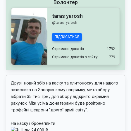
Волонтер
taras yarosh
@taras_yarosh
ПІДПИСАТИСЯ
Отримано донатів:
1792
Отримано донатів з сайту:
779
Друзі новий збір на каску та плитоноску для нашого
захисника на Запорізькому напрямку, мета збору
зібрати 35 тис. грн., для збору відкрито окремий
рахунок. Між усіма донатерами буде розіграно
трофейні шеврони "другої армії світу".
На каску і бронеплити
Ціль: 24 000 ₴