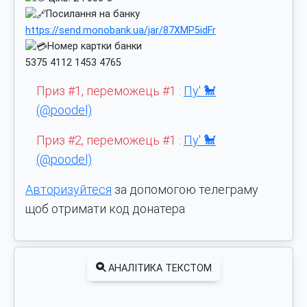
Посилання на банку
https://send.monobank.ua/jar/87XMP5idFr
Номер картки банки
5375 4112 1453 4765
Приз #1, переможець #1 :
Пу' 🐩
(@poodel)
Приз #2, переможець #1 :
Пу' 🐩
(@poodel)
Авторизуйтеся
за допомогою телеграму
щоб отримати код донатера
АНАЛІТИКА ТЕКСТОМ