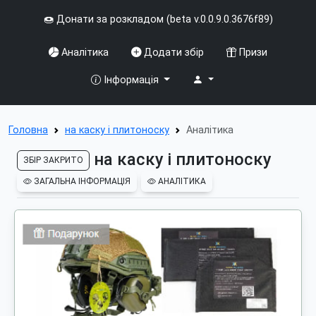
🍩 Донати за розкладом (beta v.0.0.9.0.3676f89)
Аналітика
Додати збір
Призи
Інформація
Головна
на каску і плитоноску
Аналітика
на каску і плитоноску
ЗБІР ЗАКРИТО
ЗАГАЛЬНА ІНФОРМАЦІЯ
АНАЛІТИКА