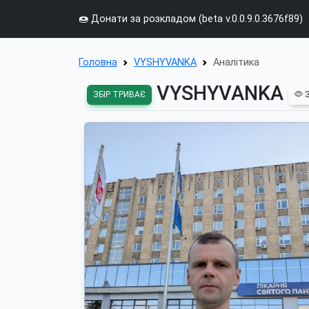
🍩 Донати за розкладом (beta v.0.0.9.0.3676f89)
Головна
VYSHYVANKA
Аналітика
VYSHYVANKA
ЗБІР ТРИВАЄ
З