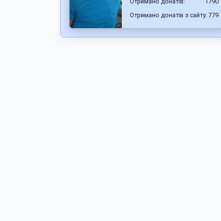
Отримано донатів:
1790
Отримано донатів з сайту:
779