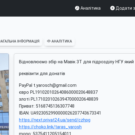
Аналітика
Додати з
АГАЛЬНА ІНФОРМАЦІЯ
АНАЛІТИКА
Відновлюємо збір на Мавік 3Т для підрозділу НГУ який
реквізити для донатів
PayPal
t.yarosch@gmail.com
євро PL19102010264086000020648837
злотi PL17102010263947000020648839
Приват: 5168745136307748
IBAN: UA923052990000026207743673341
https://next.privat24.ua/send/czhpg
https://choko.link/taras_yarosh
mono: 5375411205154011