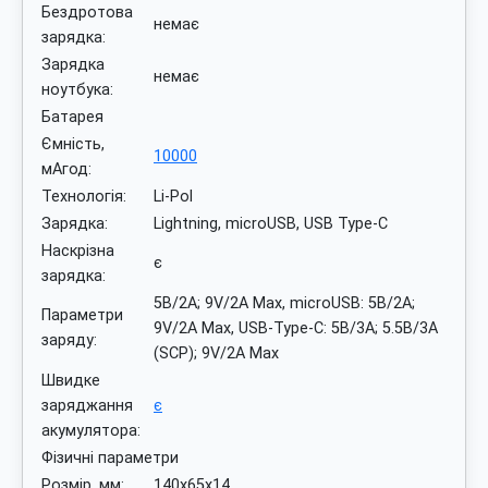
Бездротова
немає
зарядка:
Зарядка
немає
ноутбука:
Батарея
Ємність,
10000
мАгод:
Технологія:
Li-Pol
Зарядка:
Lightning, microUSB, USB Type-C
Наскрізна
є
зарядка:
5В/2А; 9V/2A Max, microUSB: 5В/2А;
Параметри
9V/2A Max, USB-Type-C: 5В/3А; 5.5В/3А
заряду:
(SCP); 9V/2A Max
Швидке
заряджання
є
акумулятора:
Фізичні параметри
Розмір, мм:
140x65x14