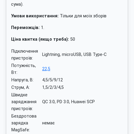
сума).
Умови використання:
Тільки для моїх зборів
Переможців:
1.
Ціна квитка (якщо треба):
50
Підключення
Lightning, microUSB, USB Type-C
пристроїв:
Потужність,
22,5
Вт:
Напруга, В:
4,5/5/9/12
Струм, А:
1,5/2/3/4,5
Швидке
заряджання
QC 3.0, PD 3.0, Huawei SCP
пристроїв:
Бездротова
зарядка
немає
MagSafe: