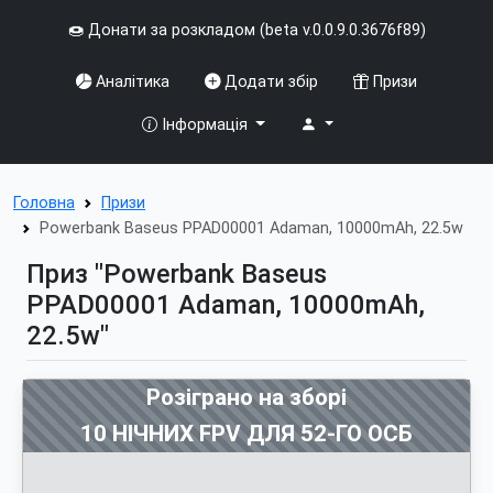
🍩 Донати за розкладом (beta v.0.0.9.0.3676f89)
Аналітика
Додати збір
Призи
Інформація
Головна
Призи
Powerbank Baseus PPAD00001 Adaman, 10000mAh, 22.5w
Приз "Powerbank Baseus
PPAD00001 Adaman, 10000mAh,
22.5w"
Розіграно на зборі
10 НІЧНИХ FPV ДЛЯ 52-ГО ОСБ