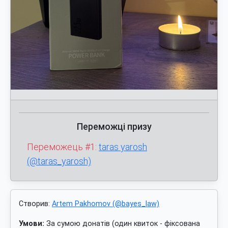
Переможці призу
Переможець #1:
taras yarosh
(@taras_yarosh)
Створив:
Artem Pakhomov (@bayes_law)
Умови:
За сумою донатів (один квиток - фіксована