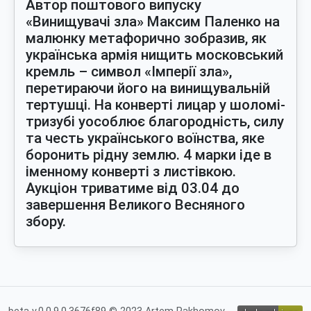
Автор поштового випуску
«Винищувачі зла» Максим Паленко на
малюнку метафорично зобразив, як
українська армія нищить московський
кремль – символ «Імперії зла»,
перетираючи його на винищувальній
тертушці. На конверті лицар у шоломі-
тризубі уособлює благородність, силу
та честь українського воїнства, яке
боронить рідну землю. 4 марки іде в
іменному конверті з листівкою.
Аукціон триватиме від 03.04 до
завершення Великого Весняного
збору.