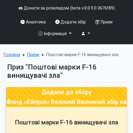
🍩 Донати за розкладом (beta v.0.0.9.0.3676f89)
Аналітика
Додати збір
Призи
Інформація
Головна
Призи
Поштові марки F-16 винищувачі зла
Приз "Поштові марки F-16
винищувачі зла"
Додано до збору
Фонд «Ейпріл» Великий Весняний збір на з
Поштові марки F-16 винищувачі зла